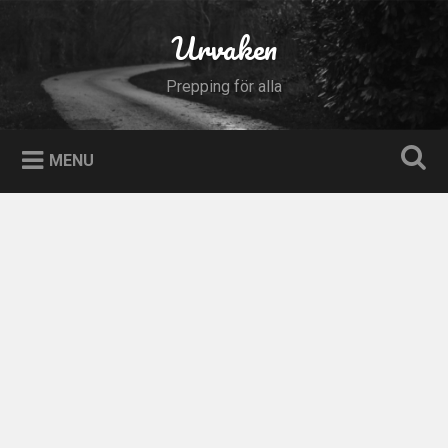
Skip
to
Urvaken
Search
content
Prepping för alla
MENU