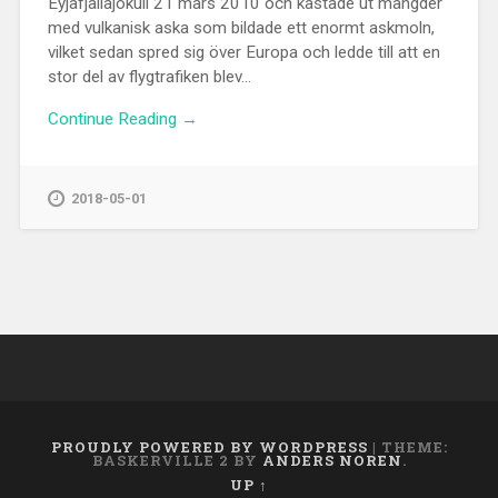
Eyjafjallajökull 21 mars 2010 och kastade ut mängder
med vulkanisk aska som bildade ett enormt askmoln,
vilket sedan spred sig över Europa och ledde till att en
stor del av flygtrafiken blev...
Continue Reading →
2018-05-01
PROUDLY POWERED BY WORDPRESS
|
THEME:
BASKERVILLE 2 BY
ANDERS NOREN
.
UP ↑