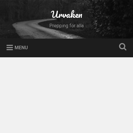
Skip
to
Urvaken
Search
content
Prepping för alla
MENU