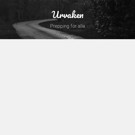
Skip
to
Urvaken
Search
content
Prepping för alla