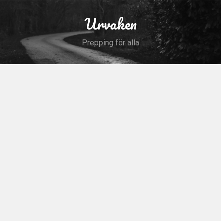
Skip
to
Urvaken
Search
content
Prepping för alla