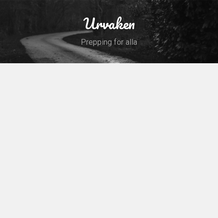
Skip
to
Urvaken
Search
content
Prepping för alla