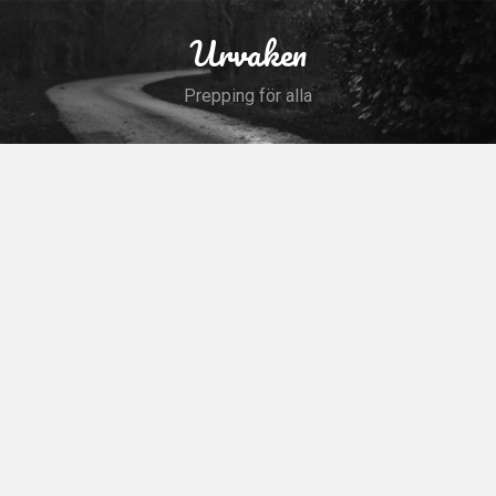
Skip
to
Urvaken
Search
content
Prepping för alla