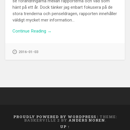
se förändringarna mellan rapporterna och vad som
hänt på ett år. Dock tänker jag enbart fokusera på de
stora trenderna och penseldragen, rapporten innehåller
väldigt mycket mer information...
Continue Reading →
2016-01-03
PROUDLY POWERED BY WORDPRESS
|
THEME:
BASKERVILLE 2 BY
ANDERS NOREN
.
UP ↑