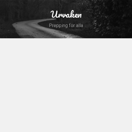
Skip
to
Urvaken
Search
content
Prepping för alla