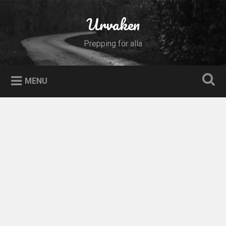
Skip
to
Urvaken
Search
content
Prepping för alla
MENU