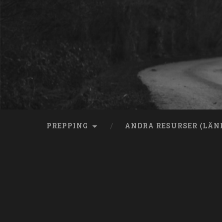
Skip
to
content
Search
PREPPING
ANDRA RESURSER (LÄN