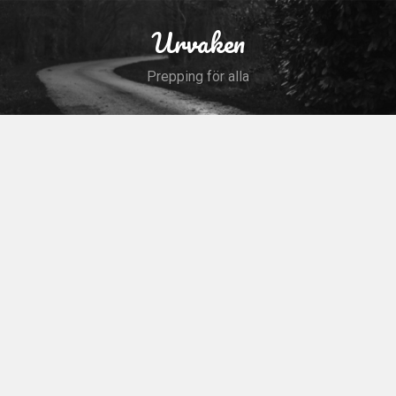
Skip
to
Urvaken
Search
content
Prepping för alla