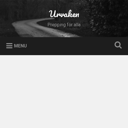
Skip
to
Urvaken
Search
content
Prepping för alla
MENU