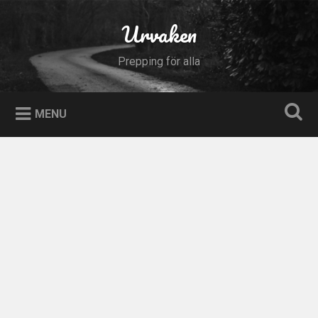
Skip
to
Urvaken
Search
content
Prepping för alla
MENU