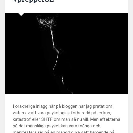
I oräkneliga inlägg här på bloggen har jag pratat om
vikten av att vara psykologisk förberedd på en kris,
katastrof eller SHTF om man så nu vill. Men effekterna
på det mänskliga psyket kan vara många och
manifestera sig på en mängd olika sätt beroende på