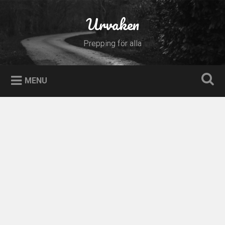
Skip
to
Urvaken
Search
content
Prepping för alla
MENU